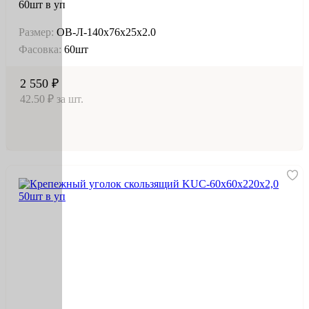
60шт в уп
Размер:
OB-Л-140х76х25х2.0
Фасовка:
60шт
2 550 ₽
42.50 ₽ за шт.