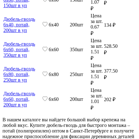
1.07
₽
150шт в уп
₽
Цена
Дюбель-гвоздь
за шт.
6х40, потай,
6х40
200шт
134 ₽
0.67
200шт в уп
₽
Цена
Дюбель-гвоздь
за шт.
528.50
6х60, потай,
6х60
350шт
1.51
₽
350шт в уп
₽
Цена
Дюбель-гвоздь
за шт.
377.50
6х80, потай,
6х80
250шт
1.51
₽
250шт в уп
₽
Цена
Дюбель-гвоздь
за шт.
6х60, потай,
6х60
200шт
202 ₽
1.01
200шт в уп
₽
В нашем каталоге вы найдете большой выбор крепежа на
любой вкус. Купите дюбель-гвоздь для быстрого монтажа –
потай (полипропилен) оптом в Санкт-Петербурге и получите
надежное приспособление для фиксации деревянных деталей