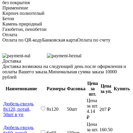
без покрытия
Применение
Кирпич полнотелый
Бетон
Камень природный
Газобетон, пенобетон
Оплата
Оплата по QR-коду
Банковская карта
Оплата по счету
Доставка
Доставка возможна на следующий день после оформления и
оплаты Вашего заказа.
Минимальная сумма заказа 10000
рублей
Цена
Цена
Наименование
Размеры
Фасовка
за
Купить
за уп.
шт.
Цена
Дюбель-гвоздь
за шт.
8х120, потай,
8х120
50шт
207 ₽
4.14
50шт в уп
₽
Цена
Дюбель-гвоздь
за шт.
160.50
6х60, потай,
6х60
150шт