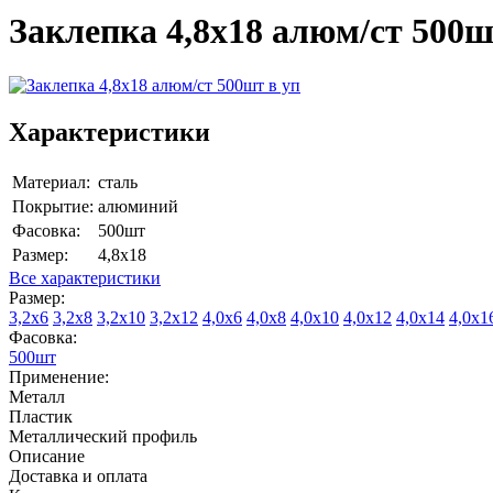
Заклепка 4,8х18 алюм/ст 500ш
Характеристики
Материал:
сталь
Покрытие:
алюминий
Фасовка:
500шт
Размер:
4,8х18
Все характеристики
Размер:
3,2х6
3,2х8
3,2х10
3,2х12
4,0х6
4,0х8
4,0х10
4,0х12
4,0х14
4,0х1
Фасовка:
500шт
Применение:
Металл
Пластик
Металлический профиль
Описание
Доставка и оплата