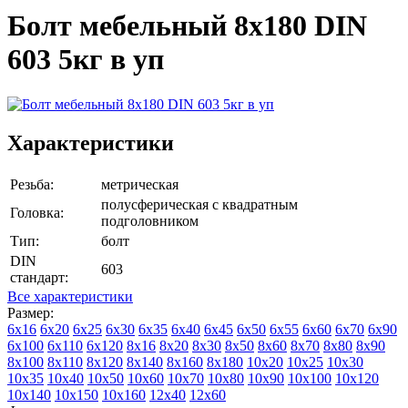
Болт мебельный 8х180 DIN
603 5кг в уп
Характеристики
Резьба:
метрическая
полусферическая с квадратным
Головка:
подголовником
Тип:
болт
DIN
603
стандарт:
Все характеристики
Размер:
6х16
6х20
6х25
6х30
6х35
6х40
6х45
6х50
6х55
6х60
6х70
6х90
6х100
6х110
6х120
8х16
8х20
8х30
8х50
8х60
8х70
8х80
8х90
8х100
8х110
8х120
8х140
8х160
8х180
10х20
10х25
10х30
10х35
10х40
10х50
10х60
10х70
10х80
10х90
10х100
10х120
10х140
10х150
10х160
12х40
12х60